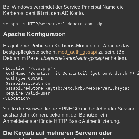
Bei Windows verbindet der Service Principal Name die
Kerberos Identität mit dem AD Konto.
setspn -s HTTP/webserver1.domain.com idp
Apache Konfiguration
Es gibt eine Reihe von Kerberos-Modulen für Apache das
bestgepflegteste scheint
mod_auth_gssapi
zu sein. (Bei
Debian im Paket
libapache2-mod-auth-gssapi
enhalten).
<Location "/sso.php">

 AuthName "Benutzer mit Domainteil (getrennt durch @) i
 AuthType GSSAPI

 GssapiBasicAuth On

 GssapiCredStore keytab:/etc/krb5/webserver1.keytab

 Require valid-user

Sollte der Browser keine SPNEGO mit bestehender Session
aushandeln können, bekommt der Benutzer ein
Anmeldefenster für die HTTP Basic Authentifizierung.
Die Keytab auf mehreren Servern oder