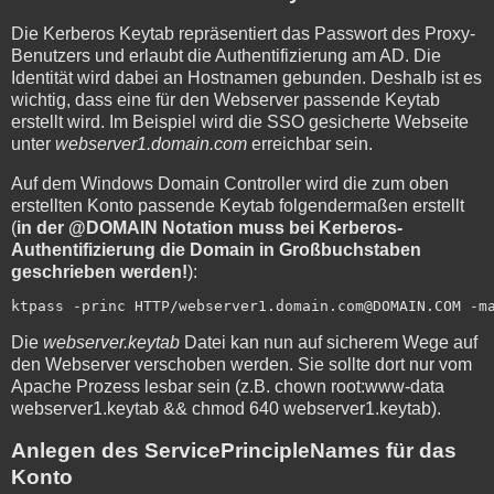
Die Kerberos Keytab repräsentiert das Passwort des Proxy-
Benutzers und erlaubt die Authentifizierung am AD. Die
Identität wird dabei an Hostnamen gebunden. Deshalb ist es
wichtig, dass eine für den Webserver passende Keytab
erstellt wird. Im Beispiel wird die SSO gesicherte Webseite
unter
webserver1.domain.com
erreichbar sein.
Auf dem Windows Domain Controller wird die zum oben
erstellten Konto passende Keytab folgendermaßen erstellt
(
in der @DOMAIN Notation muss bei Kerberos-
Authentifizierung die Domain in Großbuchstaben
geschrieben werden!
):
ktpass -princ HTTP/webserver1.domain.com@DOMAIN.COM -m
Die
webserver.keytab
Datei kan nun auf sicherem Wege auf
den Webserver verschoben werden. Sie sollte dort nur vom
Apache Prozess lesbar sein (z.B. chown root:www-data
webserver1.keytab && chmod 640 webserver1.keytab).
Anlegen des ServicePrincipleNames für das
Konto