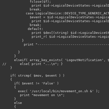
              fclose($f);

               print $id->LogicalDeviceStates->LogicalD
              break;

            case LogicalDevice::DEVICE_TYPE_GENERIC_ACT
              $event = $id->LogicalDeviceStates->Logica
               print $id->LogicalDeviceStates->LogicalD
              break;

             default:

               print $dev[(string) $id->LogicalDeviceSt
               print_r( $id->LogicalDeviceStates->Logic
          }

           print "-------------------------------------
        }

      }

      elseif( array_key_exists( 'LogoutNotification', $
//       else{ print "...\n"; }

    }

    if( strcmp( $mov, $event ) )

    {

      if( $event != 'False' )

      {

        exec( '/usr/local/bin/movement_on.sh &' );

         print "movement on \n";

      }

      else

      {
