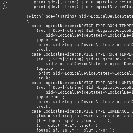
//           print $dev[(string) $id->LogicalDeviceStat
//           print $dev[(string) $id->LogicalDeviceStat
          switch( $dev[(string) $id->LogicalDeviceState
          {

            case LogicalDevice::DEVICE_TYPE_ROOM_TEMPER
              $room[ $dev[(string) $id->LogicalDeviceSt
                  $id->LogicalDeviceStates->LogicalDevi
              $update = 1;

               print $id->LogicalDeviceStates->LogicalD
              break;

            case LogicalDevice::DEVICE_TYPE_ROOM_TEMPER
              $room[ $dev[(string) $id->LogicalDeviceSt
                  $id->LogicalDeviceStates->LogicalDevi
              $update = 1;

               print $id->LogicalDeviceStates->LogicalD
              break;

            case LogicalDevice::DEVICE_TYPE_ROOM_HUMIDI
              $room[ $dev[(string) $id->LogicalDeviceSt
                  $id->LogicalDeviceStates->LogicalDevi
              $update = 1;

               print $id->LogicalDeviceStates->LogicalD
              break;

            case LogicalDevice::DEVICE_TYPE_LUMINANCE_S
              $lum = $id->LogicalDeviceStates->LogicalD
              $f = fopen( $path.'/lum', 'a' );

              $s = date( "H:i", time() );

              fputs( $f, $s ." ". $lum ."\n" );
