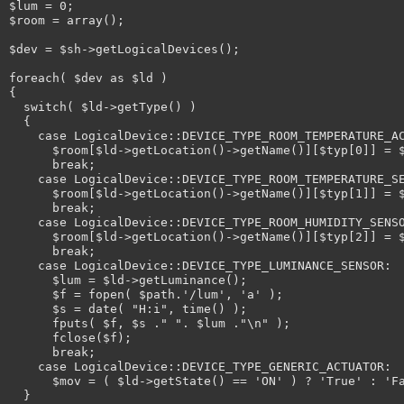
$lum = 0;

$room = array();

$dev = $sh->getLogicalDevices();

foreach( $dev as $ld )

{

  switch( $ld->getType() )

  {

    case LogicalDevice::DEVICE_TYPE_ROOM_TEMPERATURE_AC
      $room[$ld->getLocation()->getName()][$typ[0]] = $
      break;

    case LogicalDevice::DEVICE_TYPE_ROOM_TEMPERATURE_SE
      $room[$ld->getLocation()->getName()][$typ[1]] = $
      break;

    case LogicalDevice::DEVICE_TYPE_ROOM_HUMIDITY_SENSO
      $room[$ld->getLocation()->getName()][$typ[2]] = $
      break;

    case LogicalDevice::DEVICE_TYPE_LUMINANCE_SENSOR:

      $lum = $ld->getLuminance();

      $f = fopen( $path.'/lum', 'a' );

      $s = date( "H:i", time() );

      fputs( $f, $s ." ". $lum ."\n" );

      fclose($f);

      break;

    case LogicalDevice::DEVICE_TYPE_GENERIC_ACTUATOR:

      $mov = ( $ld->getState() == 'ON' ) ? 'True' : 'Fa
  }
