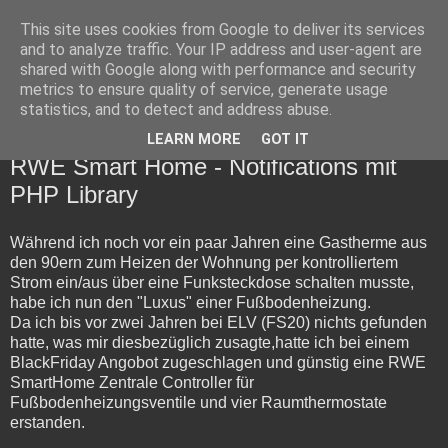
This site uses cookies from Google to deliver its services
Lötzimmer
and to analyze traffic. Your IP address and user-agent are
shared with Google along with performance and security
metrics to ensure quality of service, generate usage
Probleme, die es ohne Computer (leider) nicht gäbe...
statistics, and to detect and address abuse.
LEARN MORE
GOT IT
Samstag, 30. Januar 2016
RWE Smart Home - Notifications mit
PHP Library
Während ich noch vor ein paar Jahren eine Gastherme aus
den 90ern zum Heizen der Wohnung per kontrolliertem
Strom ein/aus über eine Funksteckdose schalten musste,
habe ich nun den "Luxus" einer Fußbodenheizung.
Da ich bis vor zwei Jahren bei ELV (FS20) nichts gefunden
hatte, was mir diesbezüglich zusagte,hatte ich bei einem
BlackFriday Angobot zugeschlagen und günstig eine RWE
SmartHome Zentrale Controller für
Fußbodenheizungsventile und vier Raumthermostate
erstanden.