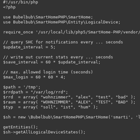
#!/usr/bin/php

<?php

use Bubelbub\SmartHomePHP\SmartHome;

use Bubelbub\SmartHomePHP\Entity\LogicalDevice;

require_once '/usr/local/lib/php5/SmartHome-PHP/vendor/
// query SHC for notifications every ... seconds

$update_interval = 5;

// write out current stats every ... seconds

$save_interval = 60 * $update_interval;

// max. allowed login time (seconds)

$max_login = 60 * 60 * 4;

$path = '/tmp';

$rrdpath = "/var/log/rrd";

$rrd  = array( "wohnzimmer", "alex", "test", "bad" );

$raum = array( "WOHNZIMMER", "ALEX", "TEST", "BAD" );

$typ  = array( "soll", "ist", "hum" );

$sh = new \Bubelbub\SmartHomePHP\SmartHome('smarti', 'l
getEntities();

$sh->getAllLogicalDeviceStates();
