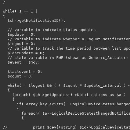
}

while( 1 == 1 )

{

  $sh->getNotificationID();

  // variable to indicate status updates

  $update = 0;

  // variable to indicate whether a LogOut Notification
  $logout = 0;

  // variable to track the time period between last upd
  $lastupdate = 0;

  // state variable in RWE (shown as Generic_Actuator)

  $event = $mov;

  $lastevent = 0;

  $count = 0;

  while( ! $logout && ( ( $count * $update_interval ) <
  {

    foreach( $sh->getUpdates()->Notifications as $a )

    {

      if( array_key_exists( 'LogicalDeviceStatesChanged
      {

        foreach( $a->LogicalDeviceStatesChangedNotifica
        {

//           print $dev[(string) $id->LogicalDeviceStat