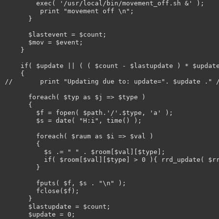
        exec( '/usr/local/bin/movement_off.sh &' );

         print "movement off \n";

      }

      $lastevent = $count;

      $mov = $event;

    }

    if( $update || ( ( $count - $lastupdate ) * $update
    {

//       print "Updating due to: update=". $update ." /
      foreach( $typ as $j => $type )

      {

        $f = fopen( $path.'/'.$type, 'a' );

        $s = date( "H:i", time() );

        foreach( $raum as $i => $val )

        {

          $s .= " " . $room[$val][$type];

          if( $room[$val][$type] > 0 ){ rrd_update( $rr
        }

        fputs( $f, $s . "\n" );

        fclose($f);

      }

      $lastupdate = $count;

      $update = 0;
